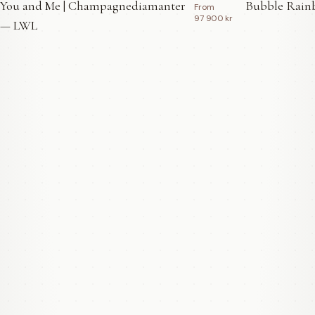
You and Me | Champagnediamanter
Bubble Rainb
From
97 900 kr
— LWL