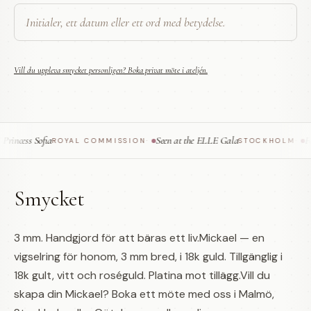
Vill du uppleva smycket personligen? Boka privat möte i ateljén.
incess Sofia
Seen at the ELLE Gala
Fea
ROYAL COMMISSION
·
STOCKHOLM
·
Smycket
3 mm. Handgjord för att bäras ett liv.Mickael — en
vigselring för honom, 3 mm bred, i 18k guld. Tillgänglig i
18k gult, vitt och roséguld. Platina mot tillägg.Vill du
skapa din Mickael? Boka ett möte med oss i Malmö,