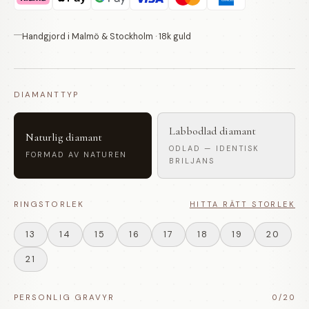
Handgjord i Malmö & Stockholm · 18k guld
DIAMANTTYP
Labbodlad diamant
Naturlig diamant
ODLAD — IDENTISK
FORMAD AV NATUREN
BRILJANS
RINGSTORLEK
HITTA RÄTT STORLEK
13
14
15
16
17
18
19
20
21
PERSONLIG GRAVYR
0
/20