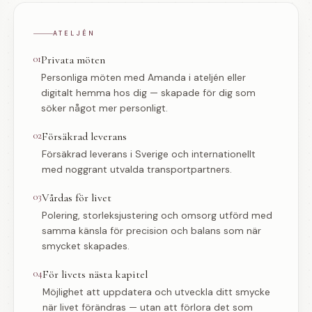
ATELJÉN
01
Privata möten
Personliga möten med Amanda i ateljén eller
digitalt hemma hos dig — skapade för dig som
söker något mer personligt.
02
Försäkrad leverans
Försäkrad leverans i Sverige och internationellt
med noggrant utvalda transportpartners.
03
Vårdas för livet
Polering, storleksjustering och omsorg utförd med
samma känsla för precision och balans som när
smycket skapades.
04
För livets nästa kapitel
Möjlighet att uppdatera och utveckla ditt smycke
när livet förändras — utan att förlora det som