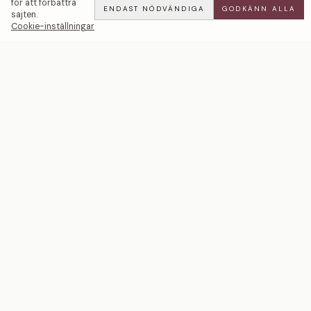
för att förbättra
ENDAST NÖDVÄNDIGA
GODKÄNN ALLA
sajten.
Cookie-inställningar
Mickael | 3mm — LWL
ADD
ALL
·
25 900 SEK
Ett svenskt smyckeshus med ateljéer i Malmö och
Stockholm. Smycken i 18k guld och platina — skapade
för livets mest betydelsefulla ögonblick.