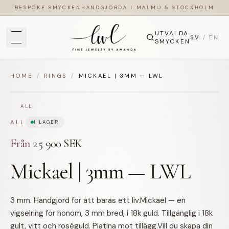
BESPOKE SMYCKEN
HANDGJORDA I MALMÖ & STOCKHOLM
UTVALDA
SV
/
EN
SMYCKEN
HOME
/
RINGS
/
MICKAEL | 3MM — LWL
ALL
ALL
I LAGER
Från
25 900 SEK
Mickael | 3mm — LWL
3 mm. Handgjord för att bäras ett liv.Mickael — en
vigselring för honom, 3 mm bred, i 18k guld. Tillgänglig i 18k
gult, vitt och roséguld. Platina mot tillägg.Vill du skapa din