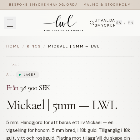
BESPOKE SMYCKEN
HANDGJORDA I MALMÖ & STOCKHOLM
UTVALDA
SV
/
EN
SMYCKEN
HOME
/
RINGS
/
MICKAEL | 5MM — LWL
ALL
ALL
I LAGER
Från
38 900 SEK
Mickael | 5mm — LWL
5 mm. Handgjord för att bäras ett liv.Mickael — en
vigselring för honom, 5 mm bred, i 18k guld. Tillgänglig i 18k
gult, vitt och roséguld. Platina mot tillägg.Vill du skapa din