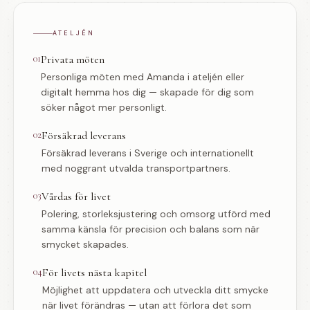
ATELJÉN
01
Privata möten
Personliga möten med Amanda i ateljén eller
digitalt hemma hos dig — skapade för dig som
söker något mer personligt.
02
Försäkrad leverans
Försäkrad leverans i Sverige och internationellt
med noggrant utvalda transportpartners.
03
Vårdas för livet
Polering, storleksjustering och omsorg utförd med
samma känsla för precision och balans som när
smycket skapades.
04
För livets nästa kapitel
Möjlighet att uppdatera och utveckla ditt smycke
när livet förändras — utan att förlora det som