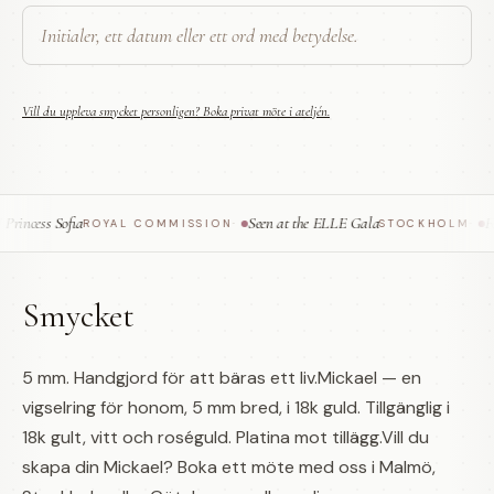
Vill du uppleva smycket personligen? Boka privat möte i ateljén.
incess Sofia
Seen at the ELLE Gala
Fea
ROYAL COMMISSION
·
STOCKHOLM
·
Smycket
5 mm. Handgjord för att bäras ett liv.Mickael — en
vigselring för honom, 5 mm bred, i 18k guld. Tillgänglig i
18k gult, vitt och roséguld. Platina mot tillägg.Vill du
skapa din Mickael? Boka ett möte med oss i Malmö,