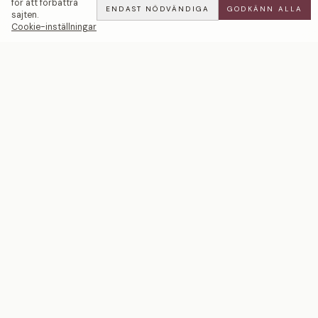
för att förbättra
ENDAST NÖDVÄNDIGA
GODKÄNN ALLA
sajten.
Cookie-inställningar
Mickael | 5mm — LWL
ADD
ALL
·
38 900 SEK
Ett svenskt smyckeshus med ateljéer i Malmö och
Stockholm. Smycken i 18k guld och platina — skapade
för livets mest betydelsefulla ögonblick.