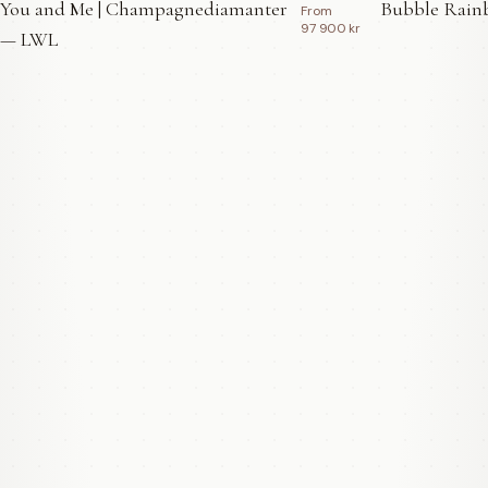
You and Me | Champagnediamanter
Bubble Rainb
From
97 900 kr
— LWL