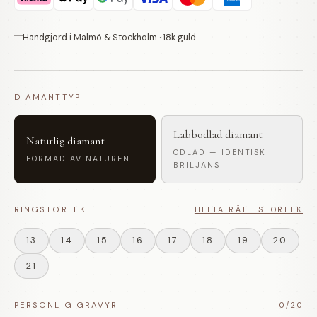
Handgjord i Malmö & Stockholm · 18k guld
DIAMANTTYP
Labbodlad diamant
Naturlig diamant
ODLAD — IDENTISK
FORMAD AV NATUREN
BRILJANS
RINGSTORLEK
HITTA RÄTT STORLEK
13
14
15
16
17
18
19
20
21
PERSONLIG GRAVYR
0
/20