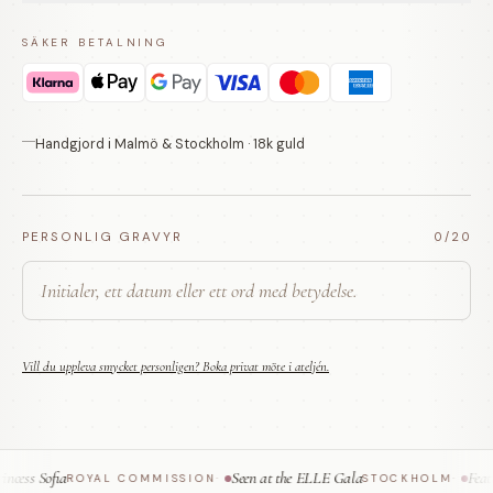
SÄKER BETALNING
Handgjord i Malmö & Stockholm · 18k guld
PERSONLIG GRAVYR
0
/20
Vill du uppleva smycket personligen? Boka privat möte i ateljén.
ess Sofia
Seen at the ELLE Gala
Featur
ROYAL COMMISSION
·
STOCKHOLM
·