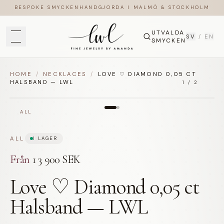
BESPOKE SMYCKEN
HANDGJORDA I MALMÖ & STOCKHOLM
UTVALDA
SV
/
EN
SMYCKEN
HOME
/
NECKLACES
/
LOVE ♡ DIAMOND 0,05 CT
HALSBAND — LWL
1
/
2
ALL
ALL
I LAGER
Från
13 900 SEK
Love ♡ Diamond 0,05 ct
Halsband — LWL