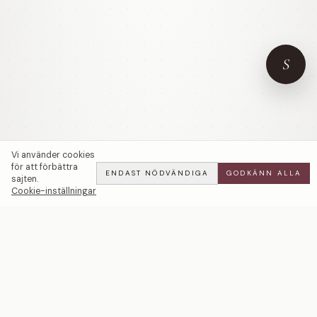
S
Vi använder cookies
för att förbättra
ENDAST NÖDVÄNDIGA
GODKÄNN ALLA
sajten.
Cookie-inställningar
Love ♡ Diamond 0,05 ct Halsband — LWL
ADD
ALL
·
13 900 SEK