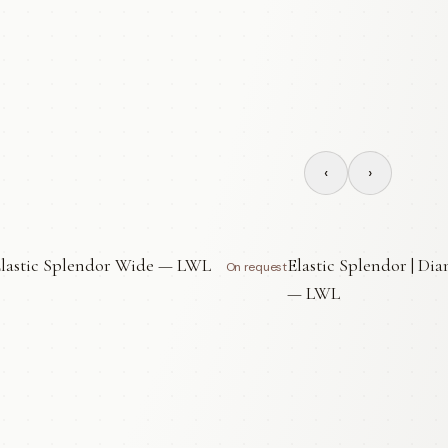
‹
›
lastic Splendor Wide — LWL
Elastic Splendor | Di
On request
— LWL