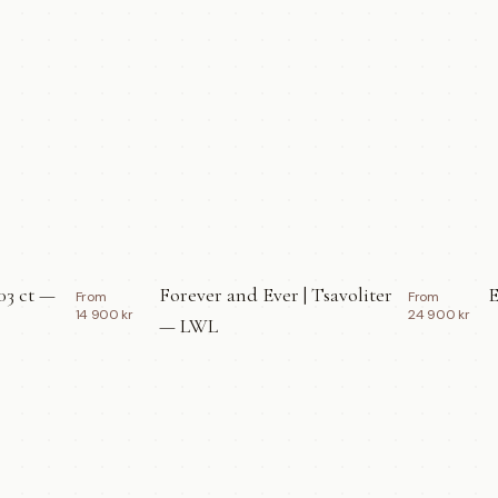
03 ct —
Forever and Ever | Tsavoliter
E
From
From
14 900 kr
24 900 kr
— LWL