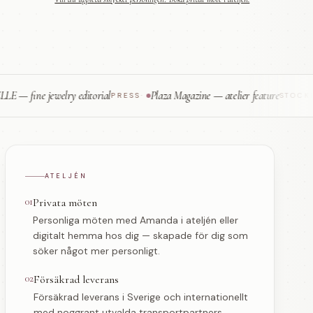
ne jewelry editorial
Plaza Magazine — atelier feature
PRESS
·
STOCKHOLM
·
ATELJÉN
01
Privata möten
Personliga möten med Amanda i ateljén eller
digitalt hemma hos dig — skapade för dig som
söker något mer personligt.
02
Försäkrad leverans
Försäkrad leverans i Sverige och internationellt
med noggrant utvalda transportpartners.