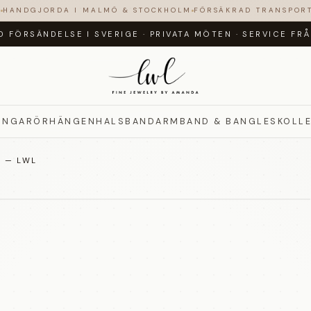
N
HANDGJORDA I MALMÖ & STOCKHOLM
FÖRSÄKRAD TRANSPOR
D FÖRSÄNDELSE I SVERIGE
·
PRIVATA MÖTEN
·
SERVICE FR
INGAR
ÖRHÄNGEN
HALSBAND
ARMBAND & BANGLES
KOLL
 — LWL