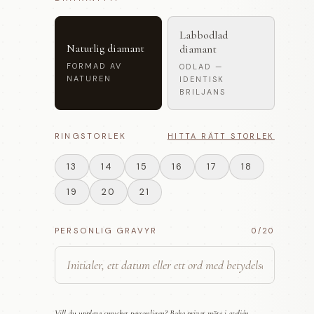
Labbodlad
Naturlig diamant
diamant
FORMAD AV
ODLAD —
NATUREN
IDENTISK
BRILJANS
RINGSTORLEK
HITTA RÄTT STORLEK
13
14
15
16
17
18
19
20
21
PERSONLIG GRAVYR
0
/20
Vill du uppleva smycket personligen? Boka privat möte i ateljén.