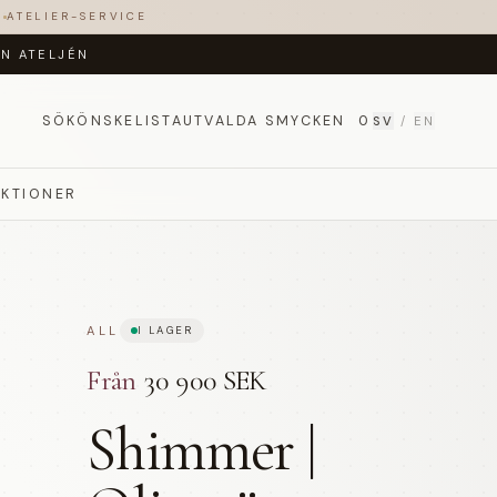
T
ATELIER-SERVICE
ÅN ATELJÉN
SÖK
ÖNSKELISTA
UTVALDA SMYCKEN
0
SV
/
EN
EKTIONER
ALL
I LAGER
Från
30 900 SEK
Shimmer |