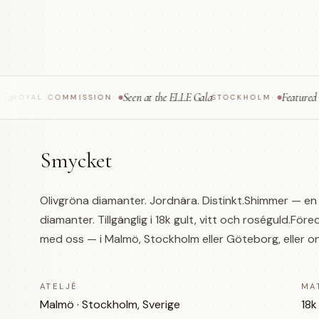
Seen at the ELLE Gala
Featured in Vogu
AL COMMISSION
·
STOCKHOLM
·
Smycket
Olivgröna diamanter. Jordnära. Distinkt.Shimmer — en
diamanter. Tillgänglig i 18k gult, vitt och roséguld.Fö
med oss — i Malmö, Stockholm eller Göteborg, eller on
ATELJÉ
MA
Malmö · Stockholm, Sverige
18k