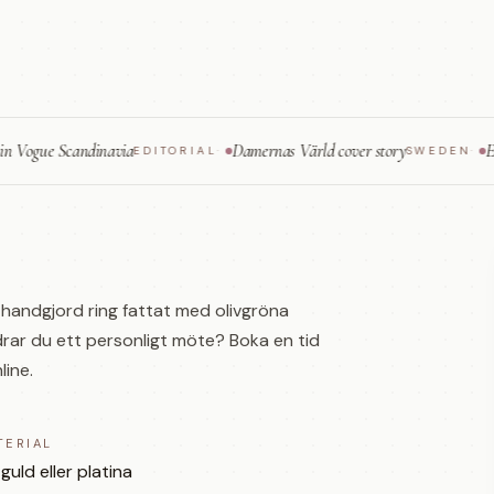
e Scandinavia
Damernas Värld cover story
ELLE — fi
EDITORIAL
·
SWEDEN
·
 handgjord ring fattat med olivgröna
redrar du ett personligt möte? Boka en tid
line.
TERIAL
 guld eller platina