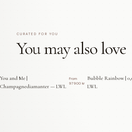
CURATED FOR YOU
You may also love
You and Me |
Bubble Rainbow | 0,
From
97 900 kr
Champagnediamanter — LWL
LWL