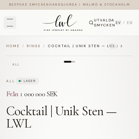
BESPOKE SMYCKEN
HANDGJORDA I MALMÖ & STOCKHOLM
UTVALDA
SV
/
EN
SMYCKEN
HOME
/
RINGS
/
COCKTAIL | UNIK STEN — LWL
1
/
3
ALL
ALL
I LAGER
Från
1 000 000 SEK
Cocktail | Unik Sten —
LWL