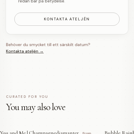
redan bär på betydelse.
KONTAKTA ATELJÉN
Behöver du smycket till ett särskilt datum?
Kontakta ateljén →
CURATED FOR YOU
You may also love
You and Me | Champagnediamanter
Bubble Rainb
From