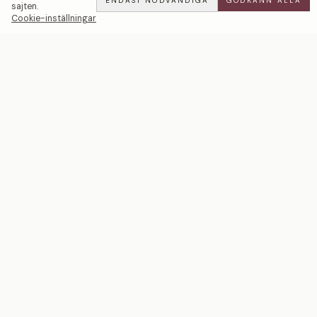
ENDAST NÖDVÄNDIGA
GODKÄNN ALLA
sajten.
Cookie-inställningar
Cocktail | Unik Sten — LWL
BOOK
ALL
·
1 000 000 SEK
Ett svenskt smyckeshus med ateljéer i Malmö och
Stockholm. Smycken i 18k guld och platina — skapade
för livets mest betydelsefulla ögonblick.
BREV FRÅN ATELJÉN