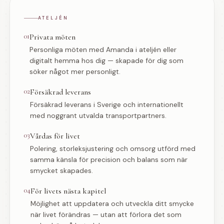
ATELJÉN
01
Privata möten
Personliga möten med Amanda i ateljén eller
digitalt hemma hos dig — skapade för dig som
söker något mer personligt.
02
Försäkrad leverans
Försäkrad leverans i Sverige och internationellt
med noggrant utvalda transportpartners.
03
Vårdas för livet
Polering, storleksjustering och omsorg utförd med
samma känsla för precision och balans som när
smycket skapades.
04
För livets nästa kapitel
Möjlighet att uppdatera och utveckla ditt smycke
när livet förändras — utan att förlora det som