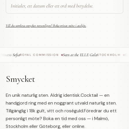
Vill du uppleva smycket personligen? Boka privat möte i ateljén.
cess Sofia
Seen at the ELLE Gala
Feat
ROYAL COMMISSION
·
STOCKHOLM
·
Smycket
En unik naturlig sten. Aldrig identisk.Cocktail — en
handgjord ring med en noggrant utvald naturlig sten.
Tillgänglig i 18k gult, vitt och roséguld.Föredrar du ett
personligt möte? Boka en tid med oss — i Malmö,
Stockholm eller Göteborg, eller online.