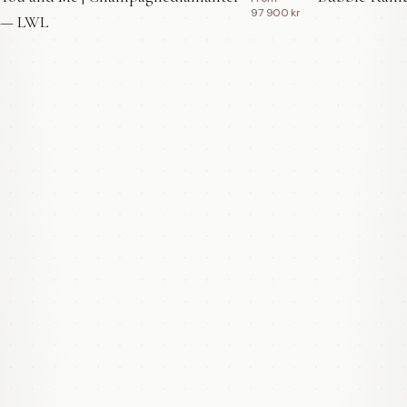
97 900 kr
— LWL