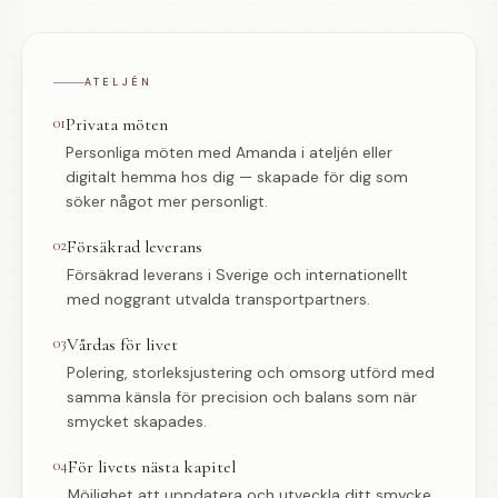
ATELJÉN
01
Privata möten
Personliga möten med Amanda i ateljén eller
digitalt hemma hos dig — skapade för dig som
söker något mer personligt.
02
Försäkrad leverans
Försäkrad leverans i Sverige och internationellt
med noggrant utvalda transportpartners.
03
Vårdas för livet
Polering, storleksjustering och omsorg utförd med
samma känsla för precision och balans som när
smycket skapades.
04
För livets nästa kapitel
Möjlighet att uppdatera och utveckla ditt smycke