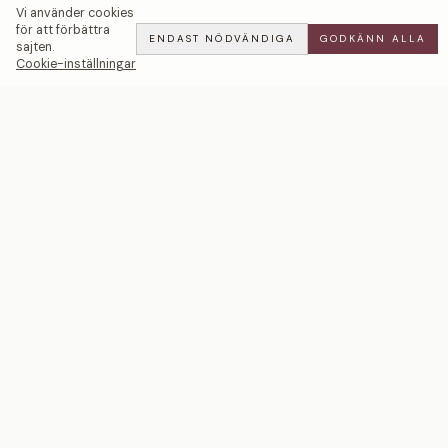
Vi använder cookies
för att förbättra
ENDAST NÖDVÄNDIGA
GODKÄNN ALLA
sajten.
Cookie-inställningar
Shimmer Lock | Svarta Diamanter — LWL
ADD
ALL
·
11 900 SEK
Ett svenskt smyckeshus med ateljéer i Malmö och
Stockholm. Smycken i 18k guld och platina — skapade
för livets mest betydelsefulla ögonblick.