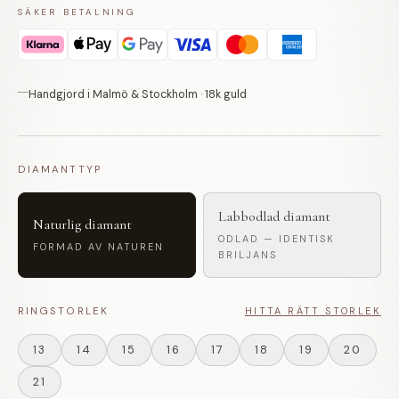
SÄKER BETALNING
Handgjord i Malmö & Stockholm · 18k guld
DIAMANTTYP
Labbodlad diamant
Naturlig diamant
ODLAD — IDENTISK
FORMAD AV NATUREN
BRILJANS
RINGSTORLEK
HITTA RÄTT STORLEK
13
14
15
16
17
18
19
20
21