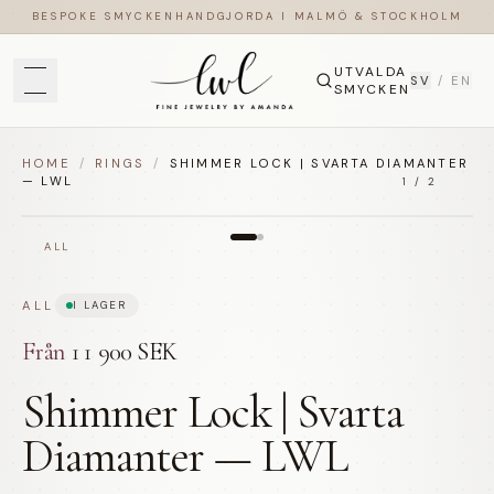
BESPOKE SMYCKEN
HANDGJORDA I MALMÖ & STOCKHOLM
UTVALDA
SV
/
EN
SMYCKEN
HOME
/
RINGS
/
SHIMMER LOCK | SVARTA DIAMANTER
— LWL
1
/
2
ALL
ALL
I LAGER
Från
11 900 SEK
Shimmer Lock | Svarta
Diamanter — LWL