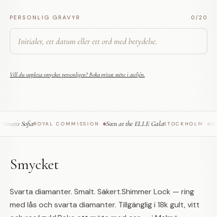
PERSONLIG GRAVYR
0
/20
Vill du uppleva smycket personligen? Boka privat möte i ateljén.
ncess Sofia
Seen at the ELLE Gala
Feat
ROYAL COMMISSION
·
STOCKHOLM
·
Smycket
Svarta diamanter. Smalt. Säkert.Shimmer Lock — ring
med lås och svarta diamanter. Tillgänglig i 18k gult, vitt