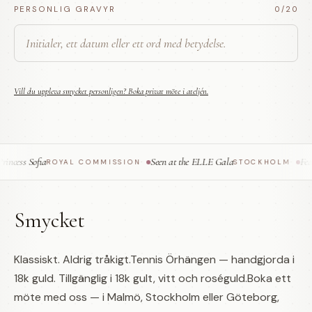
PERSONLIG GRAVYR
0
/20
Vill du uppleva smycket personligen? Boka privat möte i ateljén.
cess Sofia
Seen at the ELLE Gala
Featu
ROYAL COMMISSION
·
STOCKHOLM
·
Smycket
Klassiskt. Aldrig tråkigt.Tennis Örhängen — handgjorda i
18k guld. Tillgänglig i 18k gult, vitt och roséguld.Boka ett
möte med oss — i Malmö, Stockholm eller Göteborg,