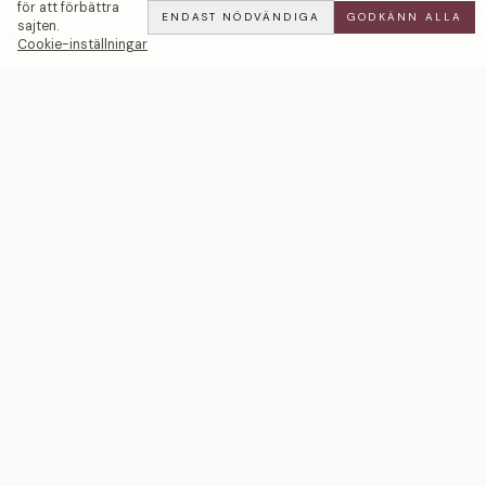
för att förbättra
ENDAST NÖDVÄNDIGA
GODKÄNN ALLA
sajten.
Cookie-inställningar
Tennis Örhängen — LWL
BOOK
ALL
·
167 900 SEK
Ett svenskt smyckeshus med ateljéer i Malmö och
Stockholm. Smycken i 18k guld och platina — skapade
för livets mest betydelsefulla ögonblick.