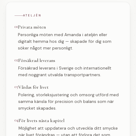
ATELJÉN
01
Privata möten
Personliga möten med Amanda i ateljén eller
digitalt hemma hos dig — skapade för dig som
söker något mer personligt.
02
Försäkrad leverans
Försäkrad leverans i Sverige och internationellt
med noggrant utvalda transportpartners.
03
Vårdas för livet
Polering, storleksjustering och omsorg utförd med
samma känsla för precision och balans som när
smycket skapades.
04
För livets nästa kapitel
Möjlighet att uppdatera och utveckla ditt smycke
när livet förändras — utan att förlora det som