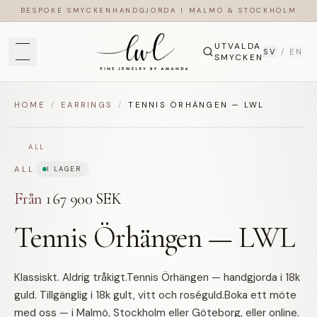
BESPOKE SMYCKEN
HANDGJORDA I MALMÖ & STOCKHOLM
UTVALDA
SV
/
EN
SMYCKEN
HOME
/
EARRINGS
/
TENNIS ÖRHÄNGEN — LWL
ALL
ALL
I LAGER
Från
167 900 SEK
Tennis Örhängen — LWL
Klassiskt. Aldrig tråkigt.Tennis Örhängen — handgjorda i 18k
guld. Tillgänglig i 18k gult, vitt och roséguld.Boka ett möte
med oss — i Malmö, Stockholm eller Göteborg, eller online.