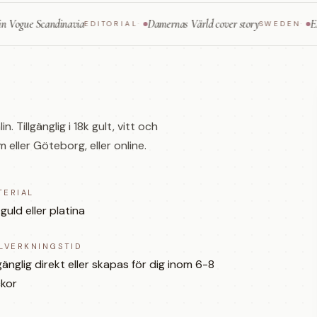
 Scandinavia
Damernas Värld cover story
ELLE — fin
EDITORIAL
·
SWEDEN
·
 Tillgänglig i 18k gult, vitt och
ller Göteborg, eller online.
TERIAL
 guld eller platina
LLVERKNINGSTID
lgänglig direkt eller skapas för dig inom 6-8
kor