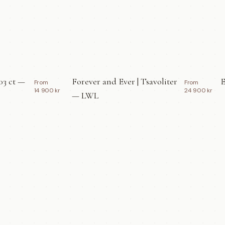
03 ct —
Forever and Ever | Tsavoliter
E
From
From
14 900 kr
24 900 kr
— LWL