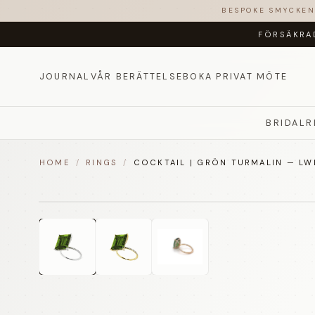
BESPOKE SMYCKE
FÖRSÄKRA
JOURNAL
VÅR BERÄTTELSE
BOKA PRIVAT MÖTE
BRIDAL
R
HOME
/
RINGS
/
COCKTAIL | GRÖN TURMALIN — LW