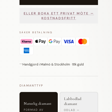
ELLER BOKA ETT PRIVAT MÖTE —
KOSTNADSFRITT
SÄKER BETALNING
Handgjord i Malmö & Stockholm · 18k guld
DIAMANTTYP
Labbodlad
Naturlig diamant
diamant
FORMAD AV
ODLAD —