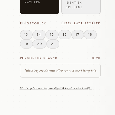
NATUREN
IDENTISK
BRILJANS
RINGSTORLEK
HITTA RÄTT STORLEK
13
14
15
16
17
18
19
20
21
PERSONLIG GRAVYR
0
/20
Vill du uppleva smycket personligen? Boka privat möte i ateljén.