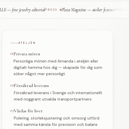
e jewelry editorial
Plaza Magazine — atelier feature
PRESS
·
STOCKHOLM
·
ATELJÉN
01
Privata möten
Personliga möten med Amanda i ateljén eller
digitalt hemma hos dig — skapade för dig som
söker något mer personligt.
02
Försäkrad leverans
Försäkrad leverans i Sverige och internationellt
med noggrant utvalda transportpartners.
03
Vårdas för livet
Polering, storleksjustering och omsorg utförd
med samma känsla för precision och balans