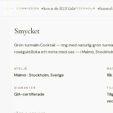
Seen at the ELLE Gala
Featured in Vogue
AL COMMISSION
·
STOCKHOLM
·
Smycket
Grön turmalin.Cocktail — ring med naturlig grön turmalin.
roséguld.Boka ett möte med oss — i Malmö, Stockholm e
ATELJÉ
MA
Malmö · Stockholm, Sverige
18k
DIAMANTER
TI
GIA-certifierade
Til
vec