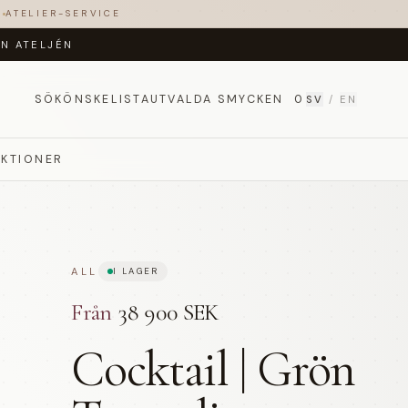
T
ATELIER-SERVICE
ÅN ATELJÉN
SÖK
ÖNSKELISTA
UTVALDA SMYCKEN
0
SV
/
EN
EKTIONER
ALL
I LAGER
Från
38 900 SEK
Cocktail | Grön