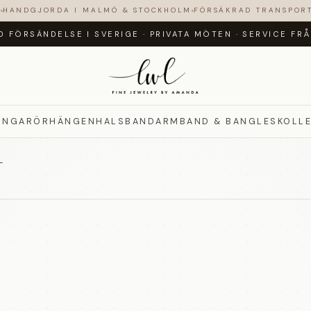
N
HANDGJORDA I MALMÖ & STOCKHOLM
FÖRSÄKRAD TRANSPOR
D FÖRSÄNDELSE I SVERIGE
·
PRIVATA MÖTEN
·
SERVICE FR
INGAR
ÖRHÄNGEN
HALSBAND
ARMBAND & BANGLES
KOLL
L