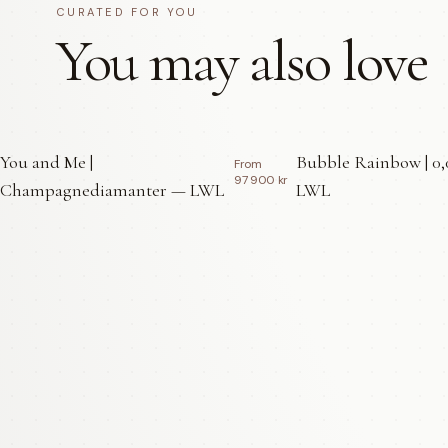
CURATED FOR YOU
You may also love
You and Me |
Bubble Rainbow | 0,
From
97 900 kr
Champagnediamanter — LWL
LWL