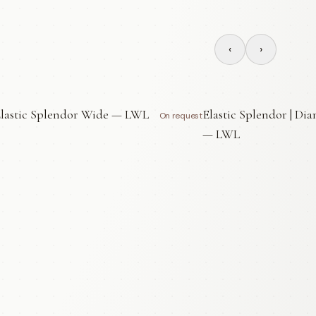
‹
›
lastic Splendor Wide — LWL
Elastic Splendor | Di
On request
— LWL