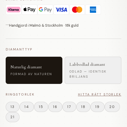
Handgjord i Malmö & Stockholm · 18k guld
DIAMANTTYP
Labbodlad diamant
Naturlig diamant
ODLAD — IDENTISK
FORMAD AV NATUREN
BRILJANS
RINGSTORLEK
HITTA RÄTT STORLEK
13
14
15
16
17
18
19
20
21