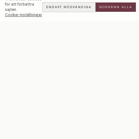
för att förbättra
ENDAST NÖDVÄNDIGA
GODKÄNN ALLA
sajten.
Cookie-inställningar
Cocktail Pavé | Akvamarin — LWL
ADD
ALL
·
75 900 SEK
Ett svenskt smyckeshus med ateljéer i Malmö och
Stockholm. Smycken i 18k guld och platina — skapade
för livets mest betydelsefulla ögonblick.