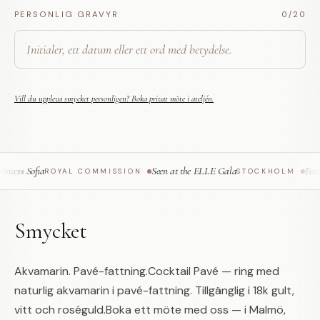
PERSONLIG GRAVYR
0
/20
Vill du uppleva smycket personligen? Boka privat möte i ateljén.
ess Sofia
Seen at the ELLE Gala
Featu
ROYAL COMMISSION
·
STOCKHOLM
·
Smycket
Akvamarin. Pavé-fattning.Cocktail Pavé — ring med
naturlig akvamarin i pavé-fattning. Tillgänglig i 18k gult,
vitt och roséguld.Boka ett möte med oss — i Malmö,