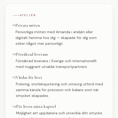
ATELJÉN
01
Privata möten
Personliga möten med Amanda i ateljén eller
digitalt hemma hos dig — skapade för dig som
söker något mer personligt.
02
Försäkrad leverans
Försäkrad leverans i Sverige och internationellt
med noggrant utvalda transportpartners.
03
Vårdas för livet
Polering, storleksjustering och omsorg utförd med
samma känsla för precision och balans som när
smycket skapades.
04
För livets nästa kapitel
Möjlighet att uppdatera och utveckla ditt smycke