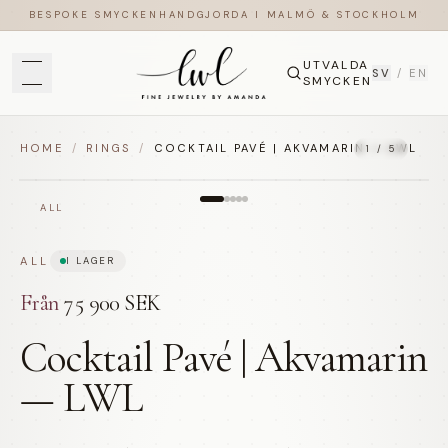
BESPOKE SMYCKEN
HANDGJORDA I MALMÖ & STOCKHOLM
UTVALDA
SV
/
EN
SMYCKEN
HOME
/
RINGS
/
COCKTAIL PAVÉ | AKVAMARIN — LWL
1
/
5
ALL
ALL
I LAGER
Från
75 900 SEK
Cocktail Pavé | Akvamarin
— LWL