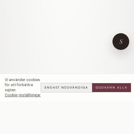
S
Vi använder cookies
för att förbättra
ENDAST NÖDVÄNDIGA
GODKÄNN ALLA
sajten.
Cookie-inställningar
Edelweiss | Oval | Förlovningsring | 18k Guld — LWL
ADD
ALL
·
49 900 SEK