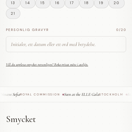
13
14
15
16
17
18
19
20
21
PERSONLIG GRAVYR
0
/20
Vill du uppleva smycket personligen? Boka privat möte i ateljén.
cess Sofia
Seen at the ELLE Gala
Featu
ROYAL COMMISSION
·
STOCKHOLM
·
Smycket