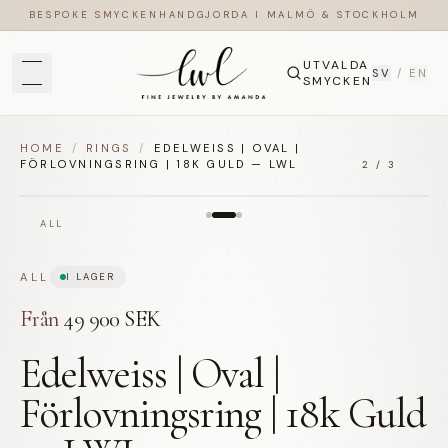
BESPOKE SMYCKEN
HANDGJORDA I MALMÖ & STOCKHOLM
UTVALDA
SV
/
EN
SMYCKEN
HOME
/
RINGS
/
EDELWEISS | OVAL |
FÖRLOVNINGSRING | 18K GULD — LWL
2
/
3
ALL
ALL
I LAGER
Från
49 900 SEK
Edelweiss | Oval |
Förlovningsring | 18k Guld