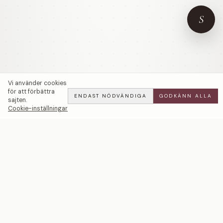
S
Vi använder cookies
för att förbättra
ENDAST NÖDVÄNDIGA
GODKÄNN ALLA
sajten.
Cookie-inställningar
Diamond ♡ Symbol Halsband 18k — LWL
ADD
ALL
·
14 900 SEK