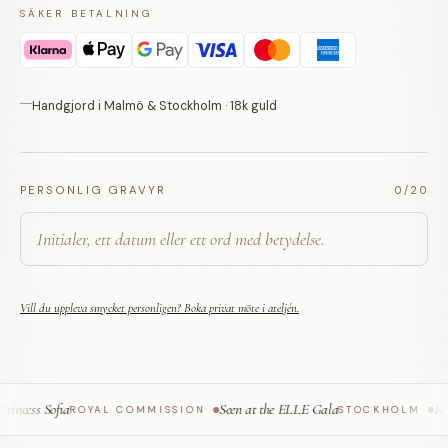
SÄKER BETALNING
Handgjord i Malmö & Stockholm · 18k guld
PERSONLIG GRAVYR
0
/20
Vill du uppleva smycket personligen? Boka privat möte i ateljén.
ncess Sofia
Seen at the ELLE Gala
Feat
ROYAL COMMISSION
·
STOCKHOLM
·