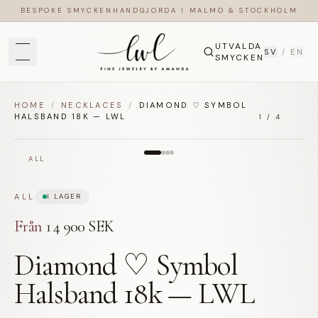
BESPOKE SMYCKEN
HANDGJORDA I MALMÖ & STOCKHOLM
UTVALDA
SV
/
EN
SMYCKEN
HOME
/
NECKLACES
/
DIAMOND ♡ SYMBOL
HALSBAND 18K — LWL
1
/
4
ALL
ALL
I LAGER
Från
14 900 SEK
Diamond ♡ Symbol
Halsband 18k — LWL