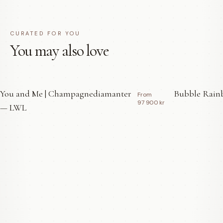
CURATED FOR YOU
You may also love
You and Me | Champagnediamanter
Bubble Rainb
From
97 900 kr
— LWL