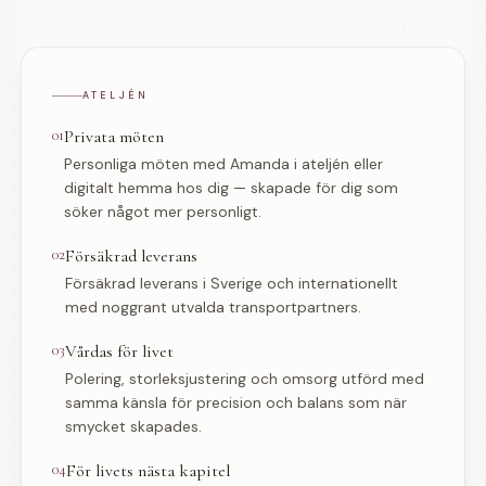
ATELJÉN
01
Privata möten
Personliga möten med Amanda i ateljén eller
digitalt hemma hos dig — skapade för dig som
söker något mer personligt.
02
Försäkrad leverans
Försäkrad leverans i Sverige och internationellt
med noggrant utvalda transportpartners.
03
Vårdas för livet
Polering, storleksjustering och omsorg utförd med
samma känsla för precision och balans som när
smycket skapades.
04
För livets nästa kapitel