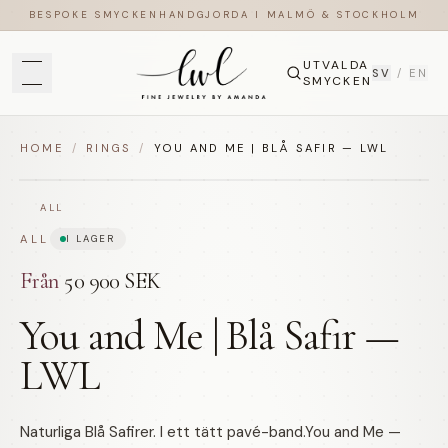
BESPOKE SMYCKEN
HANDGJORDA I MALMÖ & STOCKHOLM
UTVALDA
SV
/
EN
SMYCKEN
HOME
/
RINGS
/
YOU AND ME | BLÅ SAFIR — LWL
ALL
ALL
I LAGER
Från
50 900 SEK
You and Me | Blå Safir —
LWL
Naturliga Blå Safirer. I ett tätt pavé-band.You and Me —