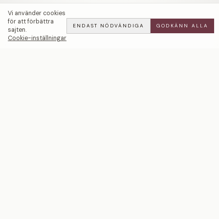
Vi använder cookies
för att förbättra
ENDAST NÖDVÄNDIGA
GODKÄNN ALLA
sajten.
Cookie-inställningar
You and Me | Blå Safir — LWL
ADD
ALL
·
50 900 SEK
Ett svenskt smyckeshus med ateljéer i Malmö och
Stockholm. Smycken i 18k guld och platina — skapade
för livets mest betydelsefulla ögonblick.