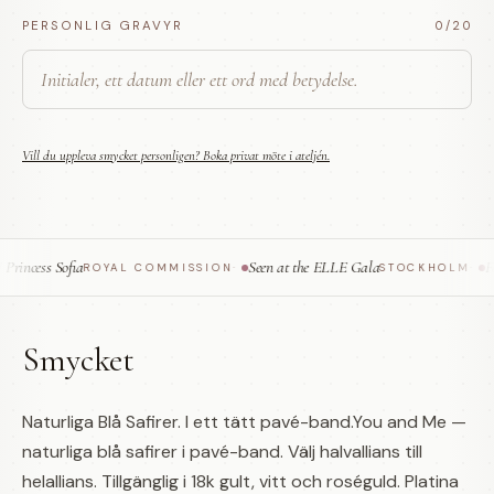
PERSONLIG GRAVYR
0
/20
Vill du uppleva smycket personligen? Boka privat möte i ateljén.
ncess Sofia
Seen at the ELLE Gala
Fea
ROYAL COMMISSION
·
STOCKHOLM
·
Smycket
Naturliga Blå Safirer. I ett tätt pavé-band.You and Me —
naturliga blå safirer i pavé-band. Välj halvallians till
helallians. Tillgänglig i 18k gult, vitt och roséguld. Platina