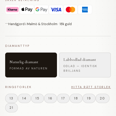
SÄKER BETALNING
Handgjord i Malmö & Stockholm · 18k guld
DIAMANTTYP
Labbodlad diamant
Naturlig diamant
ODLAD — IDENTISK
FORMAD AV NATUREN
BRILJANS
RINGSTORLEK
HITTA RÄTT STORLEK
13
14
15
16
17
18
19
20
21