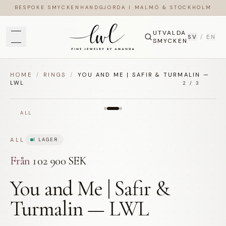
BESPOKE SMYCKEN
HANDGJORDA I MALMÖ & STOCKHOLM
UTVALDA
SV
/
EN
SMYCKEN
HOME
/
RINGS
/
YOU AND ME | SAFIR & TURMALIN —
LWL
2
/
3
ALL
ALL
I LAGER
Från
102 900 SEK
You and Me | Safir &
Turmalin — LWL