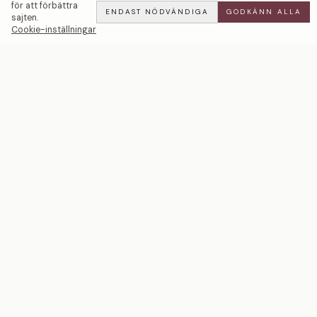
för att förbättra
ENDAST NÖDVÄNDIGA
GODKÄNN ALLA
sajten.
Cookie-inställningar
You and Me | Safir & Turmalin — LWL
BOOK
ALL
·
102 900 SEK
Ett svenskt smyckeshus med ateljéer i Malmö och
Stockholm. Smycken i 18k guld och platina — skapade
för livets mest betydelsefulla ögonblick.