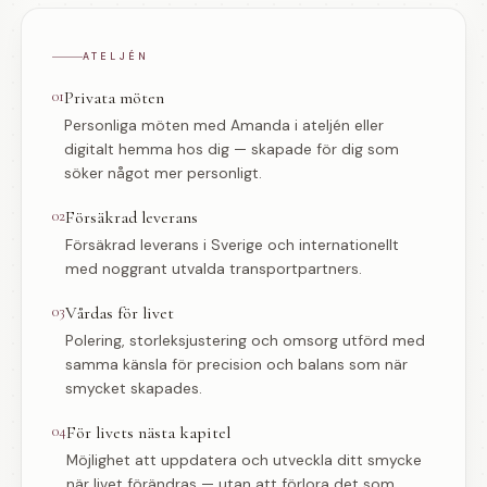
ATELJÉN
01
Privata möten
Personliga möten med Amanda i ateljén eller
digitalt hemma hos dig — skapade för dig som
söker något mer personligt.
02
Försäkrad leverans
Försäkrad leverans i Sverige och internationellt
med noggrant utvalda transportpartners.
03
Vårdas för livet
Polering, storleksjustering och omsorg utförd med
samma känsla för precision och balans som när
smycket skapades.
04
För livets nästa kapitel
Möjlighet att uppdatera och utveckla ditt smycke
när livet förändras — utan att förlora det som