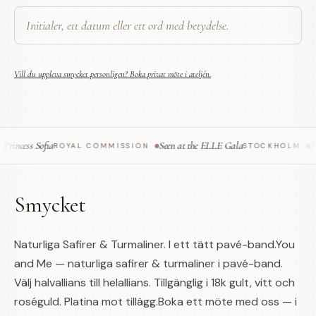
Vill du uppleva smycket personligen? Boka privat möte i ateljén.
incess Sofia
Seen at the ELLE Gala
Fea
ROYAL COMMISSION
·
STOCKHOLM
·
Smycket
Naturliga Safirer & Turmaliner. I ett tätt pavé-band.You
and Me — naturliga safirer & turmaliner i pavé-band.
Välj halvallians till helallians. Tillgänglig i 18k gult, vitt och
roséguld. Platina mot tillägg.Boka ett möte med oss — i