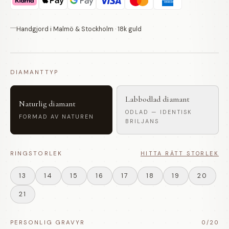
Handgjord i Malmö & Stockholm · 18k guld
DIAMANTTYP
Labbodlad diamant
Naturlig diamant
ODLAD — IDENTISK
FORMAD AV NATUREN
BRILJANS
RINGSTORLEK
HITTA RÄTT STORLEK
13
14
15
16
17
18
19
20
21
PERSONLIG GRAVYR
0
/20