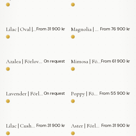
Lilac | Oval | Förlovningsring | 18k Guld — LWL
Magnolia | Förlovningsring | 18k Guld — LWL
From 31 900 kr
From 76 900 kr
Azalea | Förlovningsring | 18k Guld — LWL
Mimosa | Förlovningsring | 18k Guld — LWL
On request
From 61 900 kr
BY APPOINTMENT
Lavender | Förlovningsring | 18k Guld — LWL
Poppy | Förlovningsring | 18k Guld — LWL
On request
From 55 900 kr
BY APPOINTMENT
Lilac | Cushion | Förlovningsring | 18k Guld — LWL
Aster | Förlovningsring | 18k Guld — LWL
From 31 900 kr
From 31 900 kr