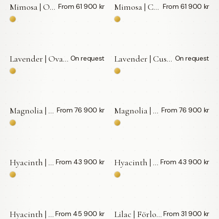
Mimosa | Oval | Förlovningsring | 18k Guld — LWL
Mimosa | Cushion | Förlovningsring | 18k Guld — LWL
From 61 900 kr
From 61 900 kr
Lavender | Oval | Förlovningsring | 18k Guld — LWL
Lavender | Cushion | Förlovningsring | 18k Guld — LWL
On request
On request
BY APPOINTMENT
BY APPOINTMENT
Magnolia | Cushion | Förlovningsring | 18k Guld — LWL
Magnolia | Oval | Förlovningsring | 18k Guld — LWL
From 76 900 kr
From 76 900 kr
Hyacinth | Förlovningsring | 18k Guld — LWL
Hyacinth | Cushion | Förlovningsring | 18k Guld — LWL
From 43 900 kr
From 43 900 kr
Hyacinth | Oval | Förlovningsring | 18k Guld — LWL
Lilac | Förlovningsring | 18k Guld — LWL
From 45 900 kr
From 31 900 kr