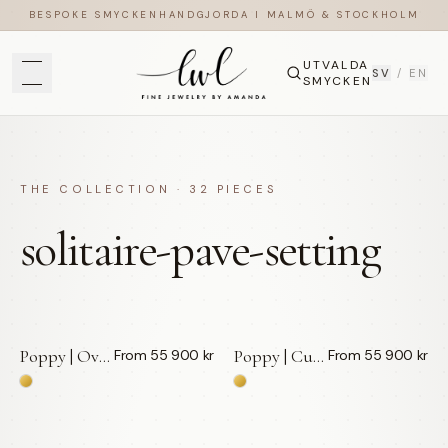
BESPOKE SMYCKEN
HANDGJORDA I MALMÖ & STOCKHOLM
UTVALDA
SV
/
EN
SMYCKEN
THE COLLECTION ·
32
PIECES
solitaire-pave-setting
Poppy | Oval | Förlovningsring | 18k Guld — LWL
Poppy | Cushion | Förlovningsring | 18k Guld — LWL
From 55 900 kr
From 55 900 kr