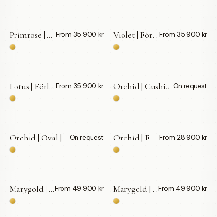
Primrose | Förlovningsring | 18k Guld — LWL
Violet | Förlovningsring | 18k Guld — LWL
From 35 900 kr
From 35 900 kr
Lotus | Förlovningsring | 18k Guld — LWL
Orchid | Cushion | Förlovningsring | 18k Guld — LWL
From 35 900 kr
On request
BY APPOINTMENT
Orchid | Oval | Förlovningsring | 18k Guld — LWL
Orchid | Förlovningsring | 18k Guld — LWL
On request
From 28 900 kr
BY APPOINTMENT
Marygold | Oval | Förlovningsring | 18k Guld — LWL
Marygold | Förlovningsring | 18k Guld — LWL
From 49 900 kr
From 49 900 kr