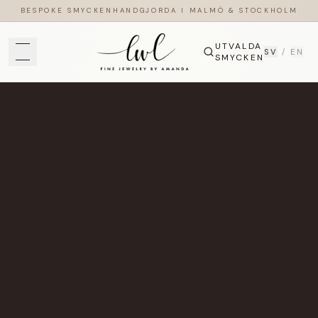
BESPOKE SMYCKEN
HANDGJORDA I MALMÖ & STOCKHOLM
UTVALDA
SV
/
EN
SMYCKEN